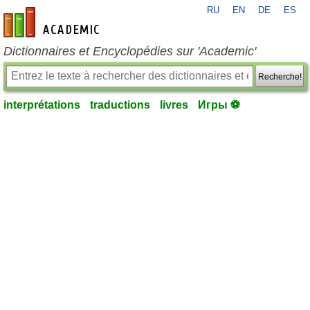
RU
EN
DE
ES
fr-academic.com
Dictionnaires et Encyclopédies sur 'Academic'
Recherche!
interprétations
traductions
livres
Игры ⚽